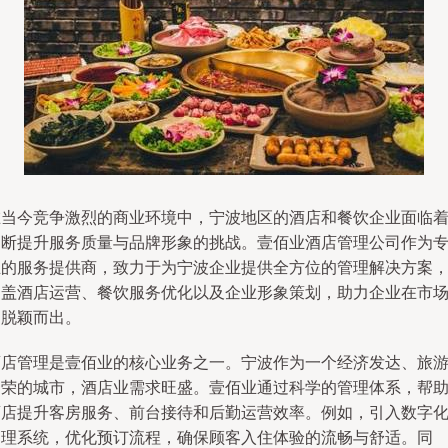
在当今竞争激烈的商业环境中，宁波地区的酒店和餐饮企业面临
不断提升服务质量与品牌形象的挑战。壹佰业酒店管理公司作为
业的服务提供商，致力于为宁波企业提供全方位的管理解决方案
涵盖酒店运营、餐饮服务优化以及企业形象策划，助力企业在市
中脱颖而出。
酒店管理是壹佰业的核心业务之一。宁波作为一个经济发达、旅
繁荣的城市，酒店业需求旺盛。壹佰业通过科学的管理体系，帮
酒店提升客房服务、前台接待和后勤运营效率。例如，引入数字
管理系统，优化预订流程，确保顾客入住体验的流畅与舒适。同